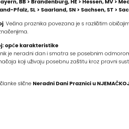
ayern, BB > Brandenburg, HE > Hessen, MV > 
and-Pfalz, SL > Saarland, SN > Sachsen, ST > Sa
oj
. Većina praznika povezana je s različitim običaji
 značenjima.
j: opće karakteristike
nik je neradni dan i smatra se posebnim odmorom
ačaja koji uživaju posebnu zaštitu kroz pravni su
 članke slične
Neradni Dani Praznici u NJEMAČKOJ