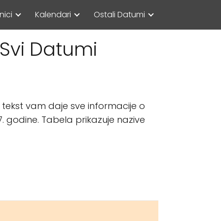
nici
Kalendari
Ostali Datumi
 Svi Datumi
j tekst vam daje sve informacije o
 godine. Tabela prikazuje nazive