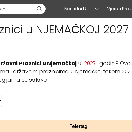
Neradni Dani
Vjerski Praz
znici u NJEMAČKOJ 2027
Državni Praznici u Njemačkoj
u
2027
. godini? Ova
ma i državnim praznicima u Njemačkoj tokom 2027.
regijama se salave.
Feiertag