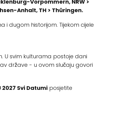
Mecklenburg-Vorpommern, NRW >
chsen-Anhalt, TH > Thüringen.
ma i dugom historijom. Tijekom cijele
. U svim kulturama postoje dani
stav države - u ovom slučaju govori
 2027 Svi Datumi
posjetite