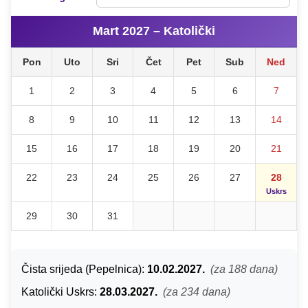
Mart 2027 – Katolički
Pon
Uto
Sri
Čet
Pet
Sub
Ned
1
2
3
4
5
6
7
8
9
10
11
12
13
14
15
16
17
18
19
20
21
22
23
24
25
26
27
28
Uskrs
29
30
31
Čista srijeda (Pepelnica):
10.02.2027.
(za 188 dana)
Katolički Uskrs:
28.03.2027.
(za 234 dana)