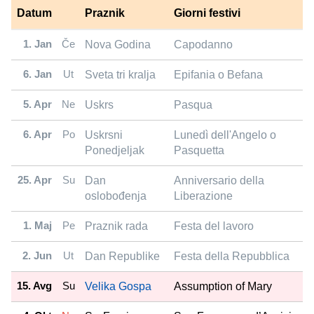
Datum
Praznik
Giorni festivi
1. Jan
Če
Nova Godina
Capodanno
6. Jan
Ut
Sveta tri kralja
Epifania o Befana
5. Apr
Ne
Uskrs
Pasqua
6. Apr
Po
Uskrsni
Lunedì dell'Angelo o
Ponedjeljak
Pasquetta
25. Apr
Su
Dan
Anniversario della
oslobođenja
Liberazione
1. Maj
Pe
Praznik rada
Festa del lavoro
2. Jun
Ut
Dan Republike
Festa della Repubblica
15. Avg
Su
Velika Gospa
Assumption of Mary