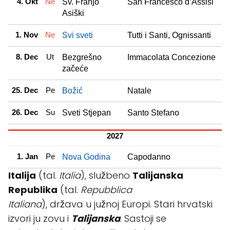
4. Okt
Ne
Sv. Franjo
San Francesco d’Assisi
Asiški
1. Nov
Ne
Svi sveti
Tutti i Santi, Ognissanti
8. Dec
Ut
Bezgrešno
Immacolata Concezione
začeće
25. Dec
Pe
Božić
Natale
26. Dec
Su
Sveti Stjepan
Santo Stefano
2027
1. Jan
Pe
Nova Godina
Capodanno
Italija
(tal.
Italia
), službeno
Talijanska
Republika
(tal.
Repubblica
Italiana
), država u južnoj Europi. Stari hrvatski
izvori ju zovu i
Talijanska
. Sastoji se