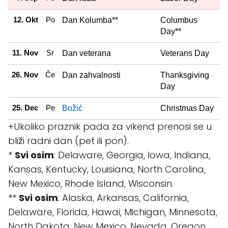
12. Okt
Po
Dan Kolumba**
Columbus
Day**
11. Nov
Sr
Dan veterana
Veterans Day
26. Nov
Če
Dan zahvalnosti
Thanksgiving
Day
25. Dec
Pe
Božić
Christmas Day
+Ukoliko praznik pada za vikend prenosi se u
bliži radni dan (pet ili pon).
*
Svi osim
: Delaware, Georgia, Iowa, Indiana,
Kansas, Kentucky, Louisiana, North Carolina,
New Mexico, Rhode Island, Wisconsin.
**
Svi osim
: Alaska, Arkansas, California,
Delaware, Florida, Hawai, Michigan, Minnesota,
North Dakota, New Mexico, Nevada, Oregon,