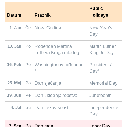
Public
Datum
Praznik
Holidays
1. Jan
Če
Nova Godina
New Year's
Day
19. Jan
Po
Rođendan Martina
Martin Luther
Luthera Kinga mlađeg
King Jr. Day
16. Feb
Po
Washingtonov rođendan
Presidents'
*
Day*
25. Maj
Po
Dan sjećanja
Memorial Day
19. Jun
Pe
Dan ukidanja ropstva
Juneteenth
4. Jul
Su
Dan nezavisnosti
Independence
Day
7. Sep
Po
Dan rada
Labor Day