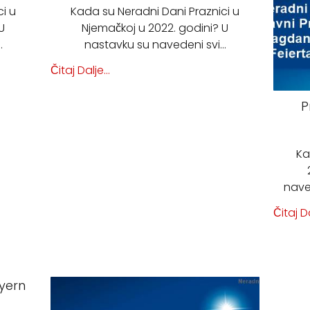
i u
Kada su Neradni Dani Praznici u
U
Njemačkoj u 2022. godini? U
…
nastavku su navedeni svi…
Čitaj Dalje...
P
Ka
nave
Čitaj Da
yern