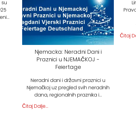
 su
L
025
Pravo
eni…
Čitaj Da
Njemacka: Neradni Dani i
Praznici u NJEMAČKOJ -
Feiertage
Neradni dani i državni praznici u
Njemačkoj uz pregled svih neradnih
dana, regionalnih praznika i…
Čitaj Dalje...