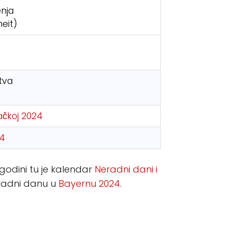
nja
eit)
tva
ačkoj 2024
24
 godini tu je kalendar
Neradni dani i
eradni danu u
Bayernu 2024
.