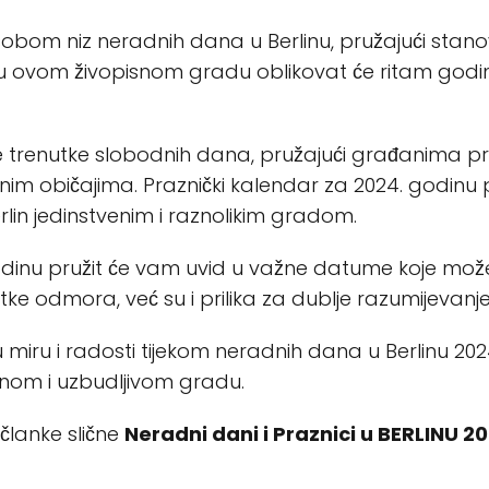
bom niz neradnih dana u Berlinu, pružajući stanovni
ci u ovom živopisnom gradu oblikovat će ritam godin
ne trenutke slobodnih dana, pružajući građanima prili
alnim običajima. Praznički kalendar za 2024. godinu 
lin jedinstvenim i raznolikim gradom.
odinu pružit će vam uvid u važne datume koje možet
 odmora, već su i prilika za dublje razumijevanje n
miru i radosti tijekom neradnih dana u Berlinu 2024.
nom i uzbudljivom gradu.
 članke slične
Neradni dani i Praznici u BERLINU 2