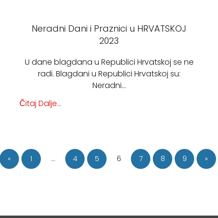
Neradni Dani i Praznici u HRVATSKOJ
2023
U dane blagdana u Republici Hrvatskoj se ne
radi. Blagdani u Republici Hrvatskoj su:
Neradni…
Čitaj Dalje...
«
1
…
4
5
6
7
8
9
»