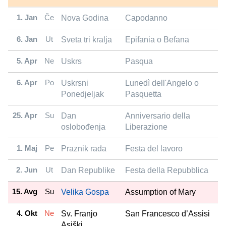
1. Jan
Če
Nova Godina
Capodanno
6. Jan
Ut
Sveta tri kralja
Epifania o Befana
5. Apr
Ne
Uskrs
Pasqua
6. Apr
Po
Uskrsni
Lunedì dell'Angelo o
Ponedjeljak
Pasquetta
25. Apr
Su
Dan
Anniversario della
oslobođenja
Liberazione
1. Maj
Pe
Praznik rada
Festa del lavoro
2. Jun
Ut
Dan Republike
Festa della Repubblica
15. Avg
Su
Velika Gospa
Assumption of Mary
4. Okt
Ne
Sv. Franjo
San Francesco d’Assisi
Asiški