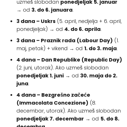
uzmeš slobodan
ponedjeljak 5. januar
→ od
3. do 6. januara
.
3 dana – Uskrs
(5. april, nedjelja + 6. april,
ponedjeljak) → od
4. do 6. aprila
.
3 dana – Praznik rada (Labour Day)
(1.
maj, petak) + vikend → od
1. do 3. maja
.
4 dana – Dan Republike (Republic Day)
(2. juni, utorak). Ako uzmeš slobodan
ponedjeljak 1. juni
→ od
30. maja do 2.
juna
.
4 dana – Bezgrešno začeće
(Immacolata Concezione)
(8.
decembar, utorak). Ako uzmeš slobodan
ponedjeljak 7. decembar
→ od
5. do 8.
decembra
.