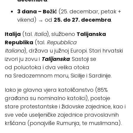
3 dana – Božić
(25. decembar, petak +
vikend) → od
25. do 27. decembra
.
Italija
(tal.
Italia
), službeno
Talijanska
Republika
(tal.
Repubblica
Italiana
), država u južnoj Europi. Stari hrvatski
izvori ju zovu i
Talijanska
. Sastoji se
od poluotoka i dva velika otoka
na Sredozemnom moru, Sicilije i Sardinije.
Iako je glavna vjera katoličanstvo (85%
građana su nominalno katolici), postoje
stare protestantske i židovske zajednice, kao i
sve veće useljeničke zajednice pravoslavnih
kršćana (ponajviše Rumunja, te muslimana).