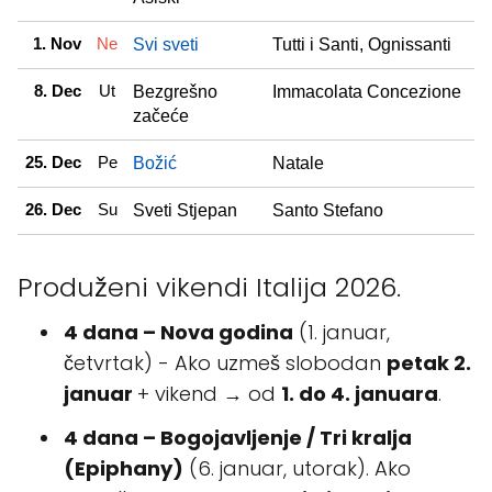
1. Nov
Ne
Svi sveti
Tutti i Santi, Ognissanti
8. Dec
Ut
Bezgrešno
Immacolata Concezione
začeće
25. Dec
Pe
Božić
Natale
26. Dec
Su
Sveti Stjepan
Santo Stefano
Produženi vikendi Italija 2026.
4 dana – Nova godina
(1. januar,
četvrtak) - Ako uzmeš slobodan
petak 2.
januar
+ vikend → od
1. do 4. januara
.
4 dana – Bogojavljenje / Tri kralja
(Epiphany)
(6. januar, utorak). Ako